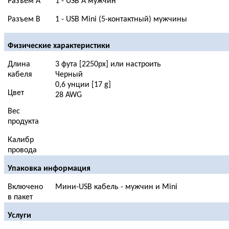
Разъем A
1 - USB A мужчин
Разъем B
1 - USB Mini (5-контактный) мужчины
Физические характеристики
Длина
3 фута [2250px] или настроить
кабеля
Черный
0,6 унции [17 g]
Цвет
28 AWG
Вес
продукта
Калибр
провода
Упаковка информация
Включено
Мини-USB кабель - мужчин и Mini
в пакет
Услуги