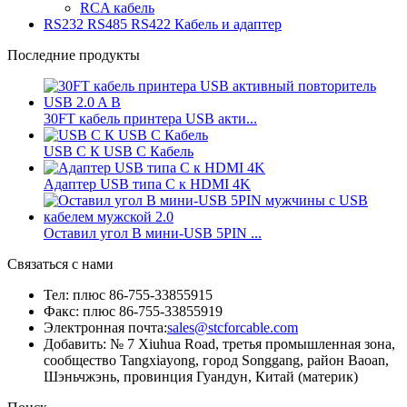
RCA кабель
RS232 RS485 RS422 Кабель и адаптер
Последние продукты
30FT кабель принтера USB акти...
USB C К USB C Кабель
Адаптер USB типа C к HDMI 4K
Оставил угол B мини-USB 5PIN ...
Связаться с нами
Тел: плюс 86-755-33855915
Факс: плюс 86-755-33855919
Электронная почта:
sales@stcforcable.com
Добавить: № 7 Xiuhua Road, третья промышленная зона,
сообщество Tangxiayong, город Songgang, район Baoan,
Шэньчжэнь, провинция Гуандун, Китай (материк)