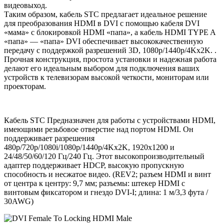
видеовыход.
Таким образом, кабель STC предлагает идеальное решение
для преобразования HDMI в DVI с помощью кабеля DVI
«мама» с блокировкой HDMI «папа», а кабель HDMI TYPE A
«папа» — «папа» DVI обеспечивает высококачественную
передачу с поддержкой разрешений 3D, 1080p/1440p/4Kx2K. .
Прочная конструкция, простота установки и надежная работа
делают его идеальным выбором для подключения ваших
устройств к телевизорам высокой четкости, мониторам или
проекторам.
Кабель STC Предназначен для работы с устройствами HDMI,
имеющими резьбовое отверстие над портом HDMI. Он
поддерживает разрешения
480p/720p/1080i/1080p/1440p/4Kx2K, 1920x1200 и
24/48/50/60/120 Гц/240 Гц. Этот высокопроизводительный
адаптер поддерживает HDCP, высокую пропускную
способность и несжатое видео. (REV2; разъем HDMI и винт
от центра к центру: 9,7 мм; разъемы: штекер HDMI с
винтовым фиксатором и гнездо DVI-I; длина: 1 м/3,3 фута /
30AWG)