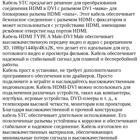
Кабель STC предлагает решение для преобразования
соединения HDMI в DVI с разъемом DVI «мама» для
блокировки разъема HDMI «папа». Этот кабель обеспечивает
безопасное соединение с разъемом HDMI с фиксатором и
может использоваться с устройствами HDMI, имеющими
резьбовое отверстие над портом HDMI.
Кабель HDMI TYPE A Male-DVI Male обеспечивает
высококачественную передачу видео и аудио с разрешением
3D, 1080p/1440p/4Kx2K, что делает его идеальным для игр,
потокового видео и просмотра фильмов. Кабель обеспечивает
надежный и стабильный сигнал для плавной и бесперебойной
работы.
Кабель прост в установке, не требует дополнительного
программного обеспечения или драйверов. Просто
подключите и играйте и наслаждайтесь высококачественным
видеовыходом. Кабель HDMI-DVI можно использовать для
подключения различных устройств, таких как компьютеры,
ноутбуки, игровые устройства, DVD-плееры и т. д., к
телевизорам высокой четкости, мониторам или проекторам.
Благодаря высококачественной и прочной конструкции
кабель STC обеспечивает длительное использование. Его
позолоченные разъемы устойчивы к коррозии и обеспечивают
стабильное и надежное соединение. Кабель изготовлен из
высококачественных материалов, обеспечивающих
минимальные потери сигнала и высококачественный