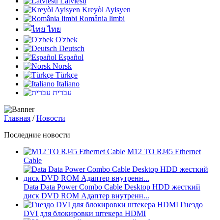
Latviešu
Kreyòl Ayisyen
România limbi
ไทย
O'zbek
Deutsch
Español
Norsk
Türkçe
Italiano
עברית
Главная
/
Новости
Последние новости
M12 TO RJ45 Ethernet
Cable
Data Data Power Combo Cable Desktop HDD жесткий
диск DVD ROM Адаптер внутренн...
Гнездо
DVI для блокировки штекера HDMI